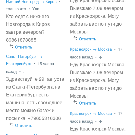
Еду Красноярск-Москва.
Нижний Новгород → Киров
•
Выезжаю 7.08 вечером
только что
•
Yan
из Красноярска. Могу
Кто едет с нижнего
забрать вас по пути до
Новгорода в Киров
Москвы
завтра вечером?
Ответить
89861873885
Ответить
Красноярск → Москва
•
17
Санкт-Петербург →
часов назад
•
✈️
Екатеринбург
•
15 часов
Еду Красноярск-Москва.
назад
•
.
Выезжаю 7.08 вечером
Здравствуйте 29 августа
из Красноярска. Могу
из Санкт-Петербурга на
забрать вас по пути до
Екатеринбург есть
Москвы
машина, есть свободное
Ответить
место можно багаж и
Красноярск → Москва
•
17
посылка +79655316306
часов назад
•
✈️
Ответить
Еду Красноярск-Москва.