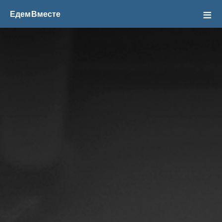
ЕдемВместе
Чат Попутчиков