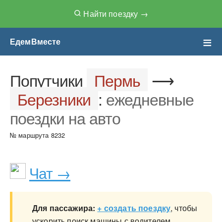
Найти поездку →
ЕдемВместе
Чат Попутчиков
Попутчики
Пермь
⟶
Березники
:
ежедневные
поездки на авто
№ маршрута 8232
Чат →
Для пассажира:
+ создать поездку
, чтобы
ускорить поиск машины с водителем