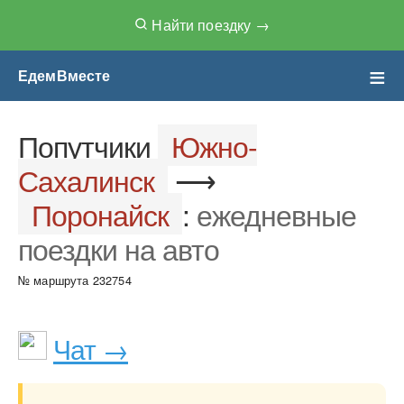
Найти поездку →
ЕдемВместе
Чат Попутчиков
Попутчики
Южно-
Сахалинск
⟶
Поронайск
:
ежедневные
поездки на авто
№ маршрута 232754
Чат →