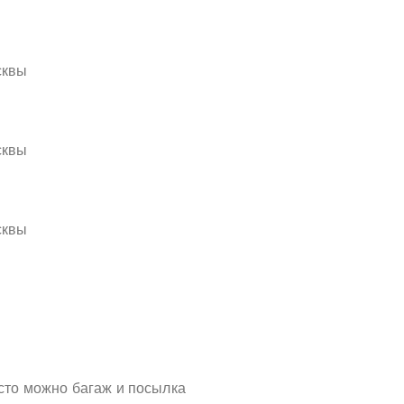
сквы
сквы
сквы
есто можно багаж и посылка