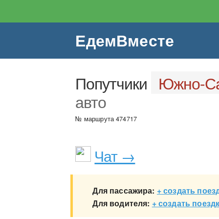
ЕдемВместе
Попутчики
Южно-Са
авто
№ маршрута 474717
Чат →
Для пассажира:
+ создать поез
Для водителя:
+ создать поезд