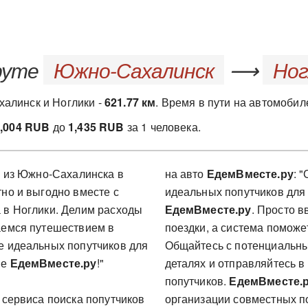
руте
Южно-Сахалинск
⟶
Ног
алинск и Ноглики -
621.77 км
. Время в пути на автомоби
1,004 RUB
до
1,435 RUB
за 1 человека.
в из Южно-Сахалинска в
на авто
ЕдемВместе.ру
: 
но и выгодно вместе с
идеальных попутчиков для 
 в Ноглики. Делим расходы
ЕдемВместе.ру
. Просто в
аемся путешествием в
поездки, а система помож
е идеальных попутчиков для
Общайтесь с потенциальны
ме
ЕдемВместе.ру
!"
деталях и отправляйтесь в
попутчиков.
ЕдемВместе.
 сервиса поиска попутчиков
организации совместных по