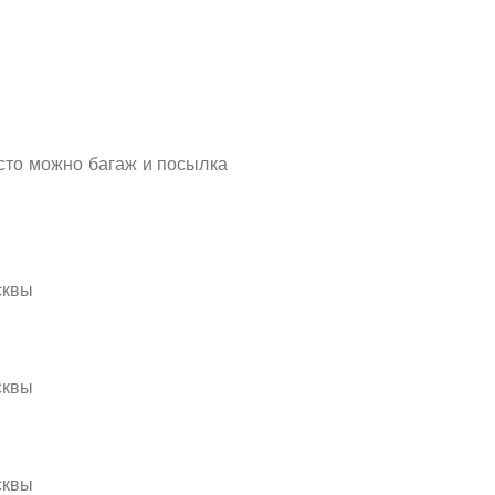
есто можно багаж и посылка
сквы
сквы
сквы