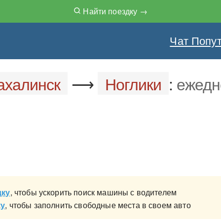
Найти поездку →
Чат Попу
халинск
⟶
Ноглики
:
ежедн
дку
, чтобы ускорить поиск машины с водителем
ку
, чтобы заполнить свободные места в своем авто